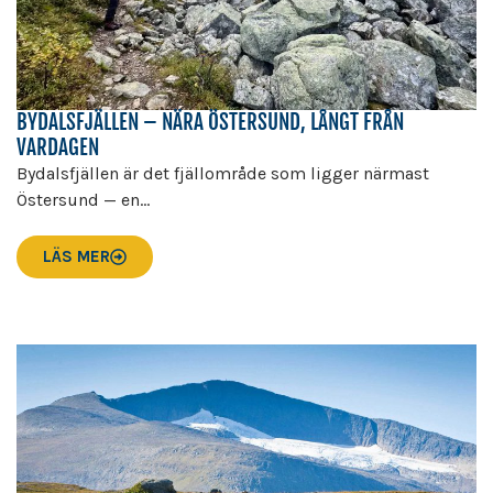
BYDALSFJÄLLEN – NÄRA ÖSTERSUND, LÅNGT FRÅN
VARDAGEN
Bydalsfjällen är det fjällområde som ligger närmast
Östersund — en...
LÄS MER