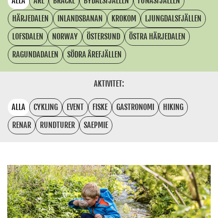
ALLA
ÅRE
BRÄCKE
BYDALSFJÄLLEN
FUNÄSFJÄLLEN
HÄRJEDALEN
INLANDSBANAN
KROKOM
LJUNGDALSFJÄLLEN
LOFSDALEN
NORWAY
ÖSTERSUND
ÖSTRA HÄRJEDALEN
RAGUNDADALEN
SÖDRA ÅREFJÄLLEN
AKTIVITET:
ALLA
CYKLING
EVENT
FISKE
GASTRONOMI
HIKING
RENAR
RUNDTURER
SAEPMIE