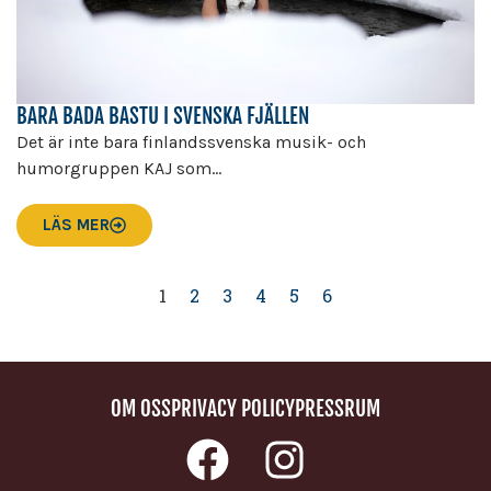
BARA BADA BASTU I SVENSKA FJÄLLEN
Det är inte bara finlandssvenska musik- och
humorgruppen KAJ som...
LÄS MER
1
2
3
4
5
6
OM OSS
PRIVACY POLICY
PRESSRUM