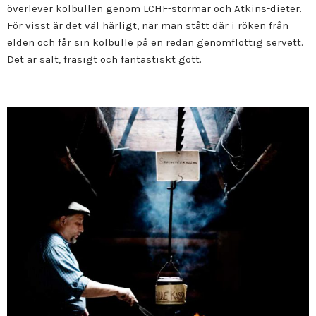
överlever kolbullen genom LCHF-stormar och Atkins-dieter.
För visst är det väl härligt, när man stått där i röken från
elden och får sin kolbulle på en redan genomflottig servett.
Det är salt, frasigt och fantastiskt gott.