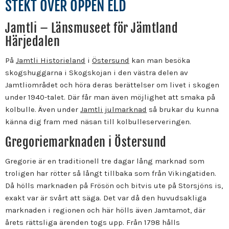
STEKT ÖVER ÖPPEN ELD
Jamtli – Länsmuseet för Jämtland
Härjedalen
På
Jamtli Historieland
i
Östersund
kan man besöka
skogshuggarna i Skogskojan i den västra delen av
Jamtliområdet och höra deras berättelser om livet i skogen
under 1940-talet. Där får man även möjlighet att smaka på
kolbulle. Även under
Jamtli julmarknad
så brukar du kunna
känna dig fram med näsan till kolbulleserveringen.
Gregoriemarknaden i Östersund
Gregorie är en traditionell tre dagar lång marknad som
troligen har rötter så långt tillbaka som från Vikingatiden.
Då hölls marknaden på Frösön och bitvis ute på Storsjöns is,
exakt var är svårt att säga. Det var då den huvudsakliga
marknaden i regionen och här hölls även Jamtamot, där
årets rättsliga ärenden togs upp. Från 1798 hålls