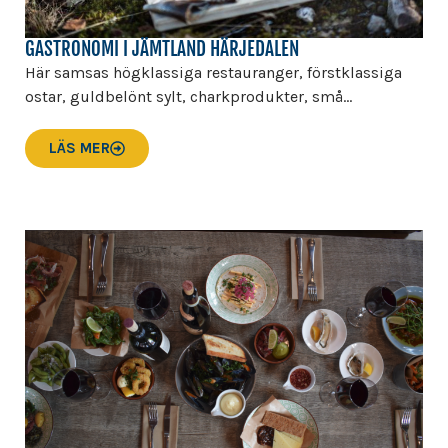
GASTRONOMI I JÄMTLAND HÄRJEDALEN
Här samsas högklassiga restauranger, förstklassiga
ostar, guldbelönt sylt, charkprodukter, små...
LÄS MER