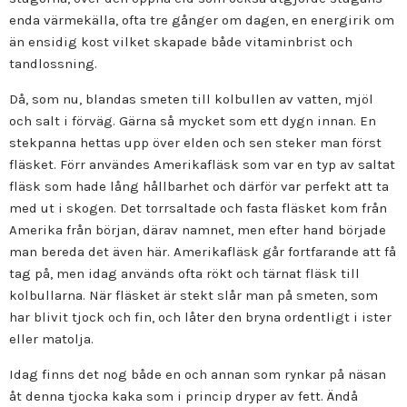
enda värmekälla, ofta tre gånger om dagen, en energirik om
än ensidig kost vilket skapade både vitaminbrist och
tandlossning.
Då, som nu, blandas smeten till kolbullen av vatten, mjöl
och salt i förväg. Gärna så mycket som ett dygn innan. En
stekpanna hettas upp över elden och sen steker man först
fläsket. Förr användes Amerikafläsk som var en typ av saltat
fläsk som hade lång hållbarhet och därför var perfekt att ta
med ut i skogen. Det torrsaltade och fasta fläsket kom från
Amerika från början, därav namnet, men efter hand började
man bereda det även här. Amerikafläsk går fortfarande att få
tag på, men idag används ofta rökt och tärnat fläsk till
kolbullarna. När fläsket är stekt slår man på smeten, som
har blivit tjock och fin, och låter den bryna ordentligt i ister
eller matolja.
Idag finns det nog både en och annan som rynkar på näsan
åt denna tjocka kaka som i princip dryper av fett. Ändå