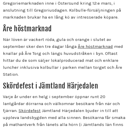
Gregoriemarknaden inne i Östersund kring 12:e mars, i
anslutning till Gregoriusdagen. Kolbulle-försäljningen på
marknaden brukar ha en lång kö av intresserade köpare.
Åre höstmarknad
När löven är vackert röda, gula och orange i slutet av
september sker den tre dagar långa
Åre höstmarknad
med
knallar på Åre Torg och längs huvudstråken i byn. Oftast
hittar du de som säljer lokalproducerad mat och enklare
luncher inklusiva kolbullar i parken mellan torget och Åre
Station.
Skördefest i Jämtland Härjedalen
Varje år under en helg i september öppnar runt 20
lantgårdar dörrarna och välkomnar besökare från när och
fjärran.
Skördefest
Jämtland Härjedalen bjuder in till att
uppleva landsbygden med alla sinnen. Besökarna får smaka
på mathantverk från länets alla hörn (i Jämtlands län finns