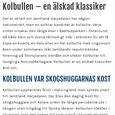
Kolbullen – en älskad klassiker
Det är oklart om Jämtland Härjedalen har någon
nationalrätt, men en solklar kandidat är kolbulle. Varje
vinter orsakar den långa köer i Badhusparken i Östersund,
då både barn och vuxna tålmodigt står i eldröken för att få
köpa en kvarts, en halv eller en hel kolbulle med lingonsylt.
Även under sommaren står Jämtlands republikanska
förening på Storsjöyrans område och steker kolbullar till
hungriga festivaldeltagare. Kolbullen är en älskad klassiker
året om.
KOLBULLEN VAR SKOGSHUGGARNAS KOST
Kolbullen upptäcktes först i Hälsingland men spreds snart
till Jämtland Härjedalen. Där blev den daglig kost för
skogshuggare och kolare under de långa perioderna ute i
skogen utan tillgång till färska råvaror. Kolbullen stektes i
stugorna, över den öppna eld som också utgjorde stugans