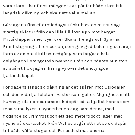
vara klara – här finns mängder av spår för både klassiskt
längdskidåkning och skejt att välja mellan.
Gårdagens fina eftermiddagsutflykt blev en minst sagt
svettig skidtur från den lilla fjällbyn upp mot berget
Mittåkläppen, med vyer över Skars, Helags och Sylarna.
Brant stigning till en början, som gav god belöning senare, i
form av en praktfull solnedgång som färgade hela
dalgången i orangeröda nyanser. Från den högsta punkten
av spåret fick jag en härlig vy över det snötyngda
fjällandskapet.
För dagens längdskidåkning är det spåren mot Ösjödalen
och den vida fjällplatån i väster som gäller. Möjligheten att
kunna glida i preparerade skidspår på kalfjället känns som
rena rama lyxen. I synnerhet en dag som denna, med
flödande sol, rimfrost och ett decimetertjockt lager med
nysnö på skartäcket. Från Walles utgår ett nät av skidspår
till både våffelstugor och Funäsdestinationerna