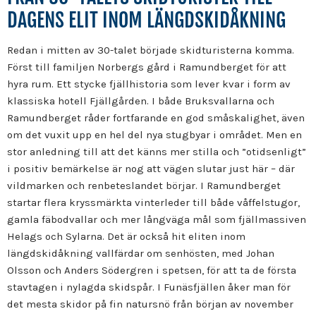
DAGENS ELIT INOM LÄNGDSKIDÅKNING
Redan i mitten av 30-talet började skidturisterna komma.
Först till familjen Norbergs gård i Ramundberget för att
hyra rum. Ett stycke fjällhistoria som lever kvar i form av
klassiska hotell Fjällgården. I både Bruksvallarna och
Ramundberget råder fortfarande en god småskalighet, även
om det vuxit upp en hel del nya stugbyar i området. Men en
stor anledning till att det känns mer stilla och ”otidsenligt”
i positiv bemärkelse är nog att vägen slutar just här – där
vildmarken och renbeteslandet börjar. I Ramundberget
startar flera kryssmärkta vinterleder till både våffelstugor,
gamla fäbodvallar och mer långväga mål som fjällmassiven
Helags och Sylarna. Det är också hit eliten inom
längdskidåkning vallfärdar om senhösten, med Johan
Olsson och Anders Södergren i spetsen, för att ta de första
stavtagen i nylagda skidspår. I Funäsfjällen åker man för
det mesta skidor på fin natursnö från början av november