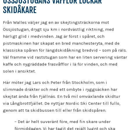
ÖSSJÖSTUGANS VÅFFLOR LOCKAR
SKIDÅKARE
Från Walles väljer jag en av skejtingsträckorna mot
Össjöstugan, drygt sju km i nordvästlig riktning, med
härligt glid i medvinden. Jag är först i spåret, och
pistmaskinen har skapat en bred manchesteryta, med de
klassiska spåren för längdskidåkning bredvid – som på räls.
Väl framme vid raststugan som har en liten servering väntar
kaffe och nygräddade frasvåfflor i lä för vinden, och med
solen i ansiktet.
Här möter jag Lars och Peter från Stockholm, som i
slimmade dräkter och med ett ombyte i ryggsäcken har
skejtat ända från Fjällnäs. En två mil omväxlande skidtur
via Långbrottfjället. De nyttjar Nordic Ski Center till fullo,
genom att ta skidbussen till eller från skidspåren.
– Det är helt suveränt före, med fin skare under
förmiddagen. Vi har tagit det rejält lugnt och ska