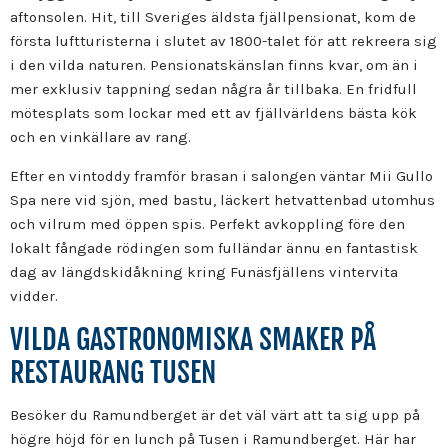
aftonsolen. Hit, till Sveriges äldsta fjällpensionat, kom de
första luftturisterna i slutet av 1800-talet för att rekreera sig
i den vilda naturen. Pensionatskänslan finns kvar, om än i
mer exklusiv tappning sedan några år tillbaka. En fridfull
mötesplats som lockar med ett av fjällvärldens bästa kök
och en vinkällare av rang.
Efter en vintoddy framför brasan i salongen väntar Mii Gullo
Spa nere vid sjön, med bastu, läckert hetvattenbad utomhus
och vilrum med öppen spis. Perfekt avkoppling före den
lokalt fångade rödingen som fulländar ännu en fantastisk
dag av längdskidåkning kring Funäsfjällens vintervita
vidder.
VILDA GASTRONOMISKA SMAKER PÅ
RESTAURANG TUSEN
Besöker du Ramundberget är det väl värt att ta sig upp på
högre höjd för en lunch på Tusen i Ramundberget. Här har