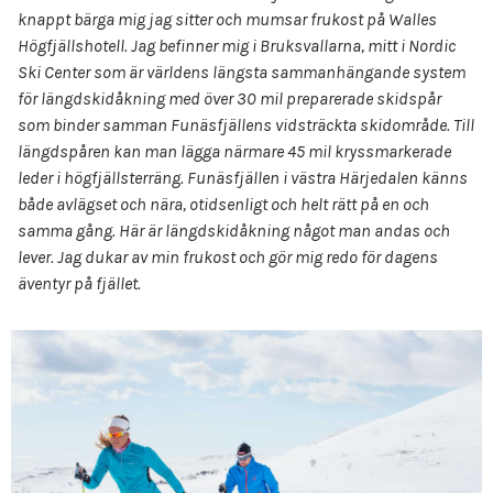
knappt bärga mig jag sitter och mumsar frukost på Walles
Högfjällshotell. Jag befinner mig i Bruksvallarna, mitt i Nordic
Ski Center som är världens längsta sammanhängande system
för längdskidåkning med över 30 mil preparerade skidspår
som binder samman Funäsfjällens vidsträckta skidområde. Till
längdspåren kan man lägga närmare 45 mil kryssmarkerade
leder i högfjällsterräng. Funäsfjällen i västra Härjedalen känns
både avlägset och nära, otidsenligt och helt rätt på en och
samma gång. Här är längdskidåkning något man andas och
lever. Jag dukar av min frukost och gör mig redo för dagens
äventyr på fjället.