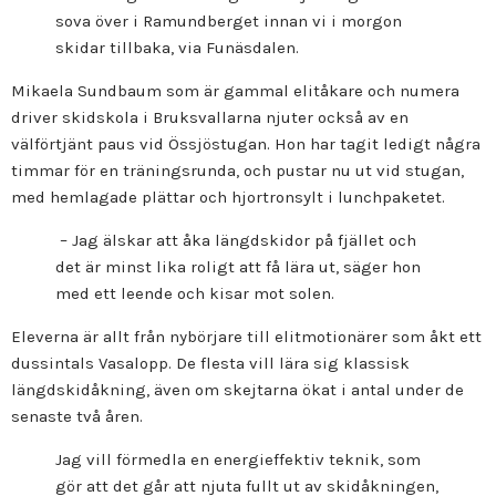
sova över i Ramundberget innan vi i morgon
skidar tillbaka, via Funäsdalen.
Mikaela Sundbaum som är gammal elitåkare och numera
driver skidskola i Bruksvallarna njuter också av en
välförtjänt paus vid Össjöstugan. Hon har tagit ledigt några
timmar för en träningsrunda, och pustar nu ut vid stugan,
med hemlagade plättar och hjortronsylt i lunchpaketet.
– Jag älskar att åka längdskidor på fjället och
det är minst lika roligt att få lära ut, säger hon
med ett leende och kisar mot solen.
Eleverna är allt från nybörjare till elitmotionärer som åkt ett
dussintals Vasalopp. De flesta vill lära sig klassisk
längdskidåkning, även om skejtarna ökat i antal under de
senaste två åren.
Jag vill förmedla en energieffektiv teknik, som
gör att det går att njuta fullt ut av skidåkningen,