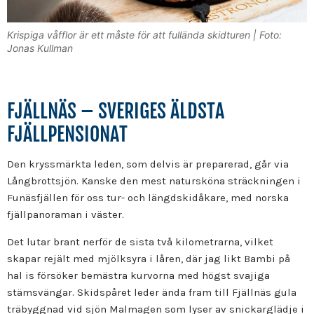
Krispiga våfflor är ett måste för att fullända skidturen | Foto:
Jonas Kullman
FJÄLLNÄS – SVERIGES ÄLDSTA
FJÄLLPENSIONAT
Den kryssmärkta leden, som delvis är preparerad, går via
Långbrottsjön. Kanske den mest natursköna sträckningen i
Funäsfjällen för oss tur- och längdskidåkare, med norska
fjällpanoraman i väster.
Det lutar brant nerför de sista två kilometrarna, vilket
skapar rejält med mjölksyra i låren, där jag likt Bambi på
hal is försöker bemästra kurvorna med högst svajiga
stämsvängar. Skidspåret leder ända fram till Fjällnäs gula
träbyggnad vid sjön Malmagen som lyser av snickarglädje i