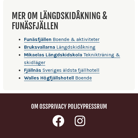
MER OM LÄNGDSKIDÅKNING &
FUNÄSFJÄLLEN
Funäsfjällen
Boende & aktiviteter
Bruksvallarna
Längdskidåkning
Mikaelas Längdskidskola
Teknikträning &
skidläger
Fjällnäs
Sveriges äldsta fjällhotell
Walles Högfjällshotell
Boende
OM OSS
PRIVACY POLICY
PRESSRUM