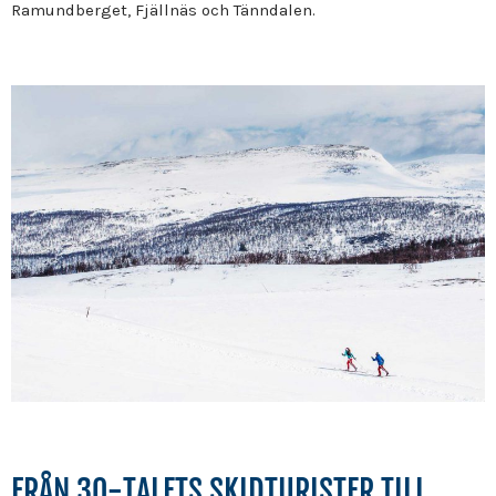
Ramundberget, Fjällnäs och Tänndalen.
FRÅN 30-TALETS SKIDTURISTER TILL