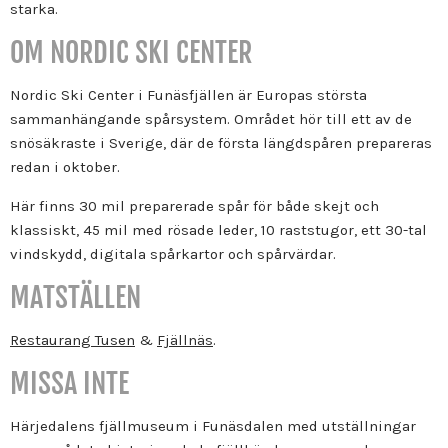
starka.
OM NORDIC SKI CENTER
Nordic Ski Center i Funäsfjällen är Europas största
sammanhängande spårsystem. Området hör till ett av de
snösäkraste i Sverige, där de första längdspåren prepareras
redan i oktober.
Här finns 30 mil preparerade spår för både skejt och
klassiskt,
45 mil med rösade leder,
10 raststugor, e
tt 30-tal
vindskydd, d
igitala spårkartor och s
pårvärdar.
MATSTÄLLEN
Restaurang Tusen
&
Fjällnäs
.
MISSA INTE
Härjedalens fjällmuseum i Funäsdalen med utställningar