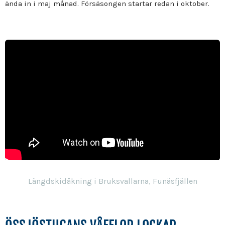
ända in i maj månad. Försäsongen startar redan i oktober.
Längdskidåkning i Bruksvallarna, Funäsfjällen