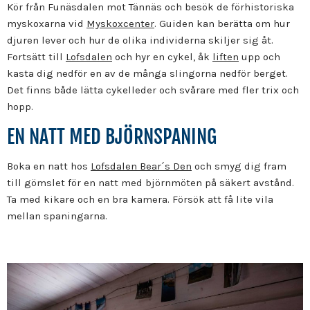
Kör från Funäsdalen mot Tännäs och besök de förhistoriska
myskoxarna vid
Myskoxcenter
. Guiden kan berätta om hur
djuren lever och hur de olika individerna skiljer sig åt.
Fortsätt till
Lofsdalen
och hyr en cykel, åk
liften
upp och
kasta dig nedför en av de många slingorna nedför berget.
Det finns både lätta cykelleder och svårare med fler trix och
hopp.
EN NATT MED BJÖRNSPANING
Boka en natt hos
Lofsdalen Bear´s Den
och smyg dig fram
till gömslet för en natt med björnmöten på säkert avstånd.
Ta med kikare och en bra kamera. Försök att få lite vila
mellan spaningarna.