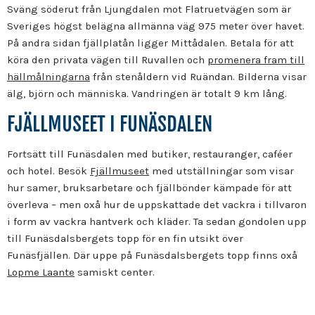
Sväng söderut från Ljungdalen mot Flatruetvägen som är
Sveriges högst belägna allmänna väg 975 meter över havet.
På andra sidan fjällplatån ligger Mittådalen. Betala för att
köra den privata vägen till Ruvallen och
promenera fram till
hällmålningarna
från stenåldern vid Ruändan. Bilderna visar
älg, björn och människa. Vandringen är totalt 9 km lång.
FJÄLLMUSEET I FUNÄSDALEN
Fortsätt till Funäsdalen med butiker, restauranger, caféer
och hotel. Besök
Fjällmuseet
med utställningar som visar
hur samer, bruksarbetare och fjällbönder kämpade för att
överleva – men oxå hur de uppskattade det vackra i tillvaron
i form av vackra hantverk och kläder. Ta sedan gondolen upp
till Funäsdalsbergets topp för en fin utsikt över
Funäsfjällen. Där uppe på Funäsdalsbergets topp finns oxå
Lopme Laante
samiskt center.