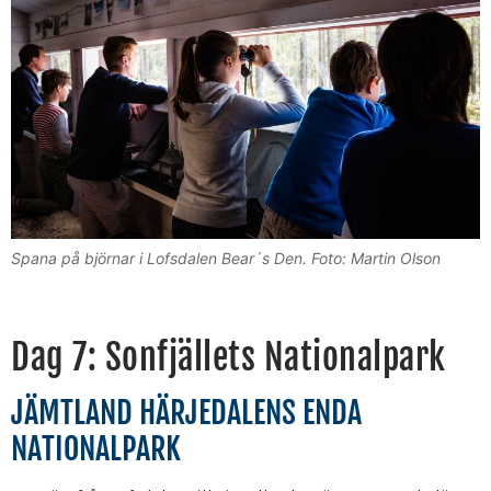
Spana på björnar i Lofsdalen Bear´s Den. Foto: Martin Olson
Dag 7: Sonfjällets Nationalpark
JÄMTLAND HÄRJEDALENS ENDA
NATIONALPARK