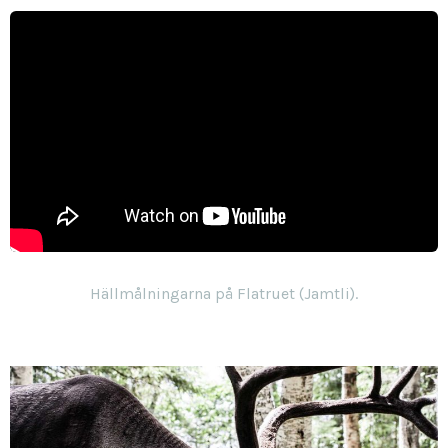
Hällmålningarna på Flatruet (Jamtli).