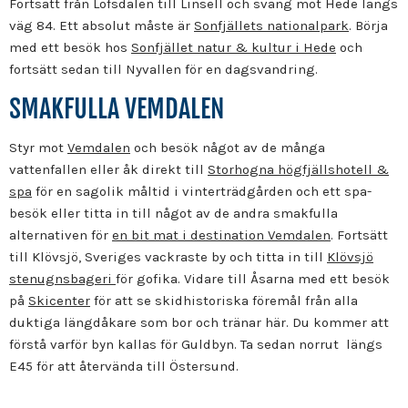
Fortsätt från Lofsdalen till Linsell och sväng mot Hede längs
väg 84. Ett absolut måste är
Sonfjällets nationalpark
. Börja
med ett besök hos
Sonfjället natur & kultur i Hede
och
fortsätt sedan till Nyvallen för en dagsvandring.
SMAKFULLA VEMDALEN
Styr mot
Vemdalen
och besök något av de många
vattenfallen eller åk direkt till
Storhogna högfjällshotell &
spa
för en sagolik måltid i vinterträdgården och ett spa-
besök eller titta in till något av de andra smakfulla
alternativen för
en bit mat i destination Vemdalen
. Fortsätt
till Klövsjö, Sveriges vackraste by och titta in till
Klövsjö
stenugnsbageri
för gofika. Vidare till Åsarna med ett besök
på
Skicenter
för att se skidhistoriska föremål från alla
duktiga längdåkare som bor och tränar här. Du kommer att
förstå varför byn kallas för Guldbyn. Ta sedan norrut längs
E45 för att återvända till Östersund.