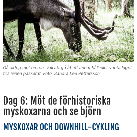
Gå aldrig mot en ren. Välj att gå åt ett annat håll eller vänta lugnt
tills renen passerat. Foto: Sandra Lee Pettersson
Dag 6: Möt de förhistoriska
myskoxarna och se björn
MYSKOXAR OCH DOWNHILL-CYKLING