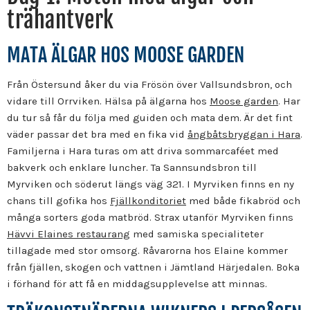
trähantverk
MATA ÄLGAR HOS MOOSE GARDEN
Från Östersund åker du via Frösön över Vallsundsbron, och
vidare till Orrviken. Hälsa på älgarna hos
Moose garden
. Har
du tur så får du följa med guiden och mata dem. Är det fint
väder passar det bra med en fika vid
ångbåtsbryggan i Hara
.
Familjerna i Hara turas om att driva sommarcaféet med
bakverk och enklare luncher. Ta Sannsundsbron till
Myrviken och söderut längs väg 321. I Myrviken finns en ny
chans till gofika hos
Fjällkonditoriet
med både fikabröd och
många sorters goda matbröd. Strax utanför Myrviken finns
Hävvi Elaines restaurang
med samiska specialiteter
tillagade med stor omsorg. Råvarorna hos Elaine kommer
från fjällen, skogen och vattnen i Jämtland Härjedalen. Boka
i förhand för att få en middagsupplevelse att minnas.