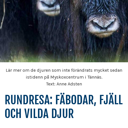
Lär mer om de djuren som inte förändrats mycket sedan
istidenn på Myskoxcentrum i Tännäs.
Text: Anne Adsten
RUNDRESA: FÄBODAR, FJÄLL
OCH VILDA DJUR