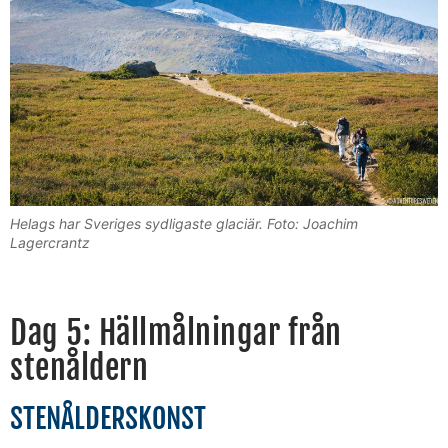
Helags har Sveriges sydligaste glaciär. Foto: Joachim
Lagercrantz
Dag 5: Hällmålningar från
stenåldern
STENÅLDERSKONST