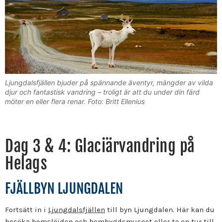
Ljungdalsfjällen bjuder på spännande äventyr, mängder av vilda
djur och fantastisk vandring – troligt är att du under din färd
möter en eller flera renar. Foto: Britt Ellenius
Dag 3 & 4: Glaciärvandring på
Helags
FJÄLLBYN LJUNGDALEN
Fortsätt in i
Ljungdalsfjällen
till byn Ljungdalen. Här kan du
besöka
hemslöjden
och hembygdsmuseet eller ta en tur till