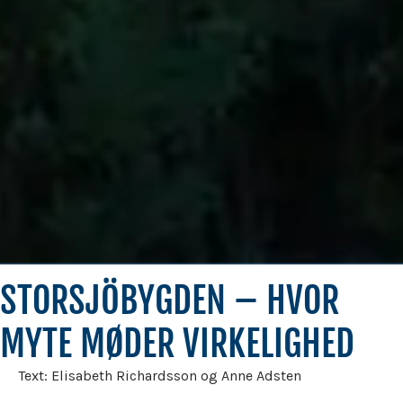
STORSJÖBYGDEN – HVOR
MYTE MØDER VIRKELIGHED
Text: Elisabeth Richardsson og Anne Adsten