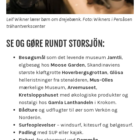
Leif Wikner lærer børn om drejebænk. Foto: Wikners i Persåsen
trähantverkscenter
SE OG GØRE RUNDT STORSJÖN:
Besøgsmål
som det levende museum
Jamtli
,
elgbesøg hos
Moose Garden
, Skandinaviens
største kløftgrotte
Hoverbergsgrottan
,
Glösa
helleristninger fra stenalderen,
Mus-Olles
mærkelige Museum,
Arvemuseet
,
Kretsloppshuset
med økologiske produkter og
nostalgi hos
Gamla Lanthandeln
i Krokom.
Bådture
og udflugter til øer som Verkön og
Norderön.
Surfeoplevelser
– windsurf, kitesurf og bølgesurf.
Padling
med SUP eller kajak.
Fiskeri
, for eksempel ved
Dammån
.