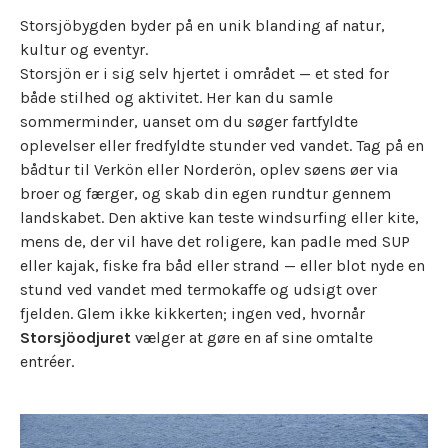
Storsjöbygden byder på en unik blanding af natur,
kultur og eventyr.
Storsjön er i sig selv hjertet i området — et sted for
både stilhed og aktivitet. Her kan du samle
sommerminder, uanset om du søger fartfyldte
oplevelser eller fredfyldte stunder ved vandet. Tag på en
bådtur til Verkön eller Norderön, oplev søens øer via
broer og færger, og skab din egen rundtur gennem
landskabet. Den aktive kan teste windsurfing eller kite,
mens de, der vil have det roligere, kan padle med SUP
eller kajak, fiske fra båd eller strand — eller blot nyde en
stund ved vandet med termokaffe og udsigt over
fjelden. Glem ikke kikkerten; ingen ved, hvornår
Storsjöodjuret
vælger at gøre en af sine omtalte
entréer.