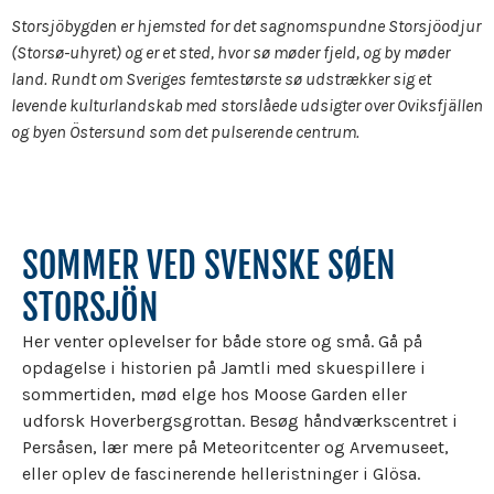
Storsjöbygden er hjemsted for det sagnomspundne Storsjöodjur
(Storsø-uhyret) og er et sted, hvor sø møder fjeld, og by møder
land. Rundt om Sveriges femtestørste sø udstrækker sig et
levende kulturlandskab med storslåede udsigter over Oviksfjällen
og byen Östersund som det pulserende centrum.
SOMMER VED SVENSKE SØEN
STORSJÖN
Her venter oplevelser for både store og små. Gå på
opdagelse i historien på Jamtli med skuespillere i
sommertiden, mød elge hos Moose Garden eller
udforsk Hoverbergsgrottan. Besøg håndværkscentret i
Persåsen, lær mere på Meteoritcenter og Arvemuseet,
eller oplev de fascinerende helleristninger i Glösa.