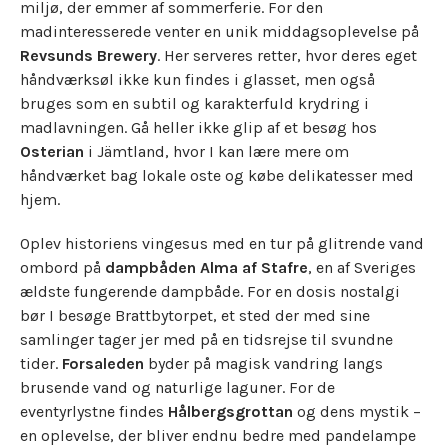
miljø, der emmer af sommerferie. For den
madinteresserede venter en unik middagsoplevelse på
Revsunds Brewery
. Her serveres retter, hvor deres eget
håndværksøl ikke kun findes i glasset, men også
bruges som en subtil og karakterfuld krydring i
madlavningen. Gå heller ikke glip af et besøg hos
Osterian
i Jämtland, hvor I kan lære mere om
håndværket bag lokale oste og købe delikatesser med
hjem.
Oplev historiens vingesus med en tur på glitrende vand
ombord på
dampbåden Alma af Stafre
, en af Sveriges
ældste fungerende dampbåde. For en dosis nostalgi
bør I besøge Brattbytorpet, et sted der med sine
samlinger tager jer med på en tidsrejse til svundne
tider.
Forsaleden
byder på magisk vandring langs
brusende vand og naturlige laguner. For de
eventyrlystne findes
Hålbergsgrottan
og dens mystik –
en oplevelse, der bliver endnu bedre med pandelampe