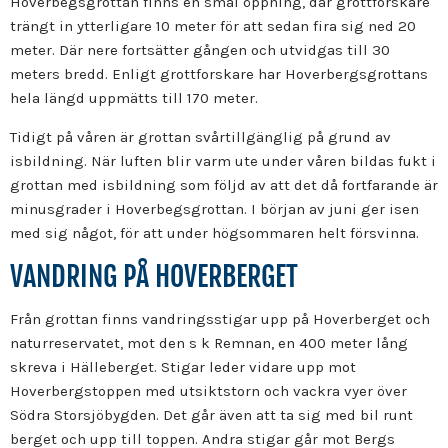
Hoverbegsgrottan finns en smal öppning, där grottforskare
trängt in ytterligare 10 meter för att sedan fira sig ned 20
meter. Där nere fortsätter gången och utvidgas till 30
meters bredd. Enligt grottforskare har Hoverbergsgrottans
hela längd uppmätts till 170 meter.
Tidigt på våren är grottan svårtillgänglig på grund av
isbildning. När luften blir varm ute under våren bildas fukt i
grottan med isbildning som följd av att det då fortfarande är
minusgrader i Hoverbegsgrottan. I början av juni ger isen
med sig något, för att under högsommaren helt försvinna.
VANDRING PÅ HOVERBERGET
Från grottan finns vandringsstigar upp på Hoverberget och
naturreservatet, mot den s k Remnan, en 400 meter lång
skreva i Hälleberget. Stigar leder vidare upp mot
Hoverbergstoppen med utsiktstorn och vackra vyer över
Södra Storsjöbygden. Det går även att ta sig med bil runt
berget och upp till toppen. Andra stigar går mot Bergs