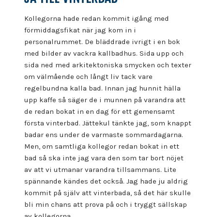
Kollegorna hade redan kommit igång med
förmiddagsfikat när jag kom in i
personalrummet. De bläddrade ivrigt i en bok
med bilder av vackra kallbadhus. Sida upp och
sida ned med arkitektoniska smycken och texter
om välmående och långt liv tack vare
regelbundna kalla bad. Innan jag hunnit hälla
upp kaffe så säger de i munnen på varandra att
de redan bokat in en dag för ett gemensamt
första vinterbad. Jättekul tänkte jag, som knappt
badar ens under de varmaste sommardagarna.
Men, om samtliga kollegor redan bokat in ett
bad så ska inte jag vara den som tar bort nöjet
av att vi utmanar varandra tillsammans. Lite
spännande kändes det också. Jag hade ju aldrig
kommit på själv att vinterbada, så det här skulle
bli min chans att prova på och i tryggt sällskap
av kollegorna.