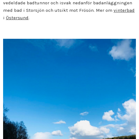
vedeldade badtunnor och isvak nedanför badanläggningen
med bad i Storsjön och utsikt mot Frösön. Mer om
vinterbad
i
Östersund
.