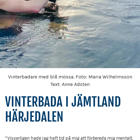
Vinterbadare med blå mössa. Foto: Maria Wilhelmsson
Text: Anne Adsten
VINTERBADA I JÄMTLAND
HÄRJEDALEN
”
Visserligen hade jag haft tid på mig att förbereda mig mentalt,