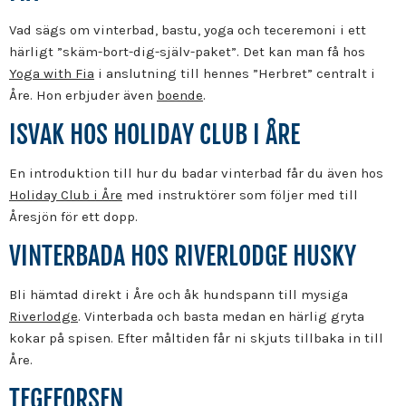
Vad sägs om vinterbad, bastu, yoga och teceremoni i ett
härligt ”skäm-bort-dig-själv-paket”. Det kan man få hos
Yoga with Fia
i anslutning till hennes ”Herbret” centralt i
Åre. Hon erbjuder även
boende
.
ISVAK HOS HOLIDAY CLUB I ÅRE
En introduktion till hur du badar vinterbad får du även hos
Holiday Club i Åre
med instruktörer som följer med till
Åresjön för ett dopp.
VINTERBADA HOS RIVERLODGE HUSKY
Bli hämtad direkt i Åre och åk hundspann till mysiga
Riverlodge
. Vinterbada och basta medan en härlig gryta
kokar på spisen. Efter måltiden får ni skjuts tillbaka in till
Åre.
TEGEFORSEN