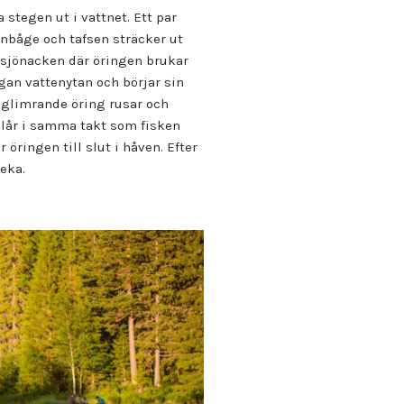
 stegen ut i vattnet. Ett par
nbåge och tafsen sträcker ut
ot sjönacken där öringen brukar
ugan vattenytan och börjar sin
ldglimrande öring rusar och
slår i samma takt som fisken
 öringen till slut i håven. Efter
eka.