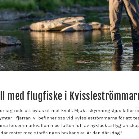
l med flugfiske i Kvissleströmmar
ör sig redo att bytas ut mot kväll. Mjukt skymningsljus faller
mtar i fjärran. Vi befinner oss vid Kvissleströmmarna för att te
ma försommarkvällen med luften full av nykläckta flygfän skap
 där mötet med storöringen brukar ske. Är den där idag?