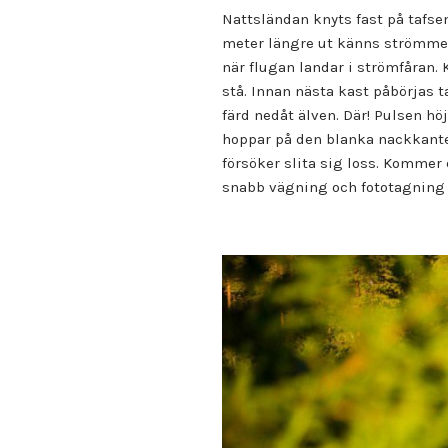
Nattsländan knyts fast på tafsen
meter längre ut känns strömmen
när flugan landar i strömfåran. 
stå. Innan nästa kast påbörjas t
färd nedåt älven. Där! Pulsen h
hoppar på den blanka nackkanten
försöker slita sig loss. Kommer d
snabb vägning och fototagning sl