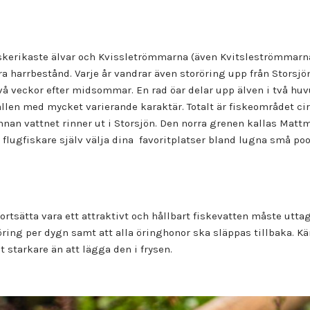
fiskerikaste älvar och Kvissletrömmarna (även Kvitsleströmmar
ora harrbestånd. Varje år vandrar även storöring upp från Storsjö
vå veckor efter midsommar. En rad öar delar upp älven i två huv
llen med mycket varierande karaktär. Totalt är fiskeområdet cir
innan vattnet rinner ut i Storsjön. Den norra grenen kallas Ma
lugfiskare själv välja dina favoritplatser bland lugna små po
rtsätta vara ett attraktivt och hållbart fiskevatten måste uttag
ring per dygn samt att alla öringhonor ska släppas tillbaka. Kä
starkare än att lägga den i frysen.