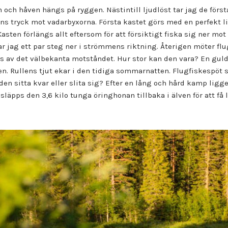
 och håven hängs på ryggen. Nästintill ljudlöst tar jag de första
s tryck mot vadarbyxorna. Första kastet görs med en perfekt li
Kasten förlängs allt eftersom för att försiktigt fiska sig ner m
ar jag ett par steg ner i strömmens riktning. Återigen möter fl
öjs av det välbekanta motståndet. Hur stor kan den vara? En gu
. Rullens tjut ekar i den tidiga sommarnatten. Flugfiskespöt 
en sitta kvar eller slita sig? Efter en lång och hård kamp ligger
äpps den 3,6 kilo tunga öringhonan tillbaka i älven för att få l