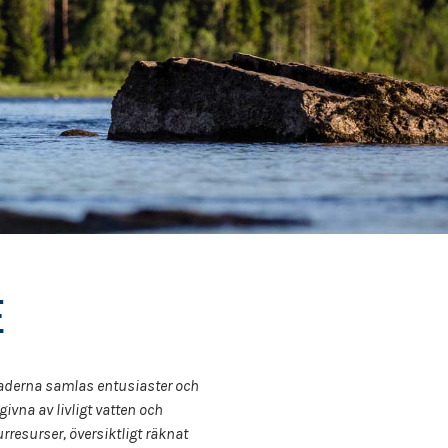
E
aderna samlas entusiaster och
vna av livligt vatten och
resurser, översiktligt räknat