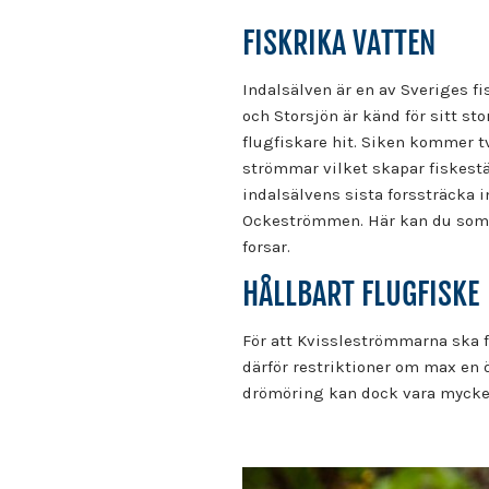
FISKRIKA VATTEN
Indalsälven är en av Sveriges 
och Storsjön är känd för sitt st
flugfiskare hit. Siken kommer t
strömmar vilket skapar fiskestä
indalsälvens sista forssträcka 
Ockeströmmen. Här kan du som f
forsar.
HÅLLBART FLUGFISKE
För att Kvissleströmmarna ska fo
därför restriktioner om max en ö
drömöring kan dock vara mycket 