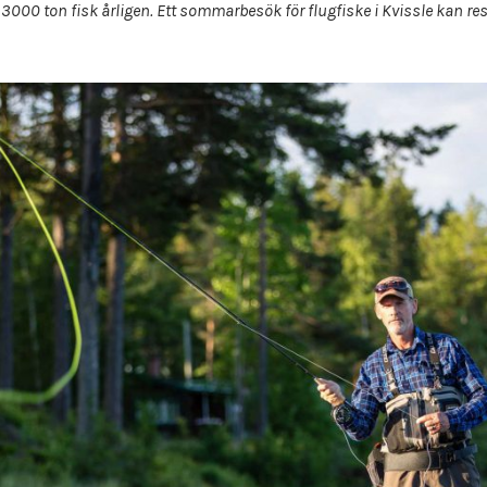
000 ton fisk årligen. Ett sommarbesök för flugfiske i Kvissle kan resu