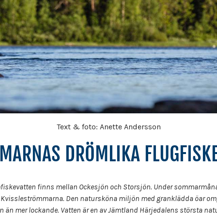
Text & foto: Anette Andersson
MARNAS DRÖMLIKA FLUGFISK
fiskevatten finns mellan Ockesjön och Storsjön. Under sommarmån
et i Kvissleströmmarna. Den natursköna miljön med granklädda öar omgi
n än mer lockande. Vatten är en av Jämtland Härjedalens största natur