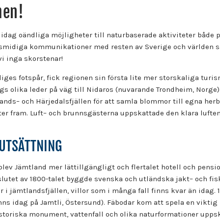
men!
 idag oändliga möjligheter till naturbaserade aktiviteter både
oja, smidiga kommunikationer med resten av Sverige och världen
vi inga skorstenar!
eliges fotspår, fick regionen sin första lite mer storskaliga tur
 olika leder på väg till Nidaros (nuvarande Trondheim, Norge).
nds– och Härjedalsfjällen för att samla blommor till egna herba
r fram. Luft– och brunnsgästerna uppskattade den klara luften,
RUTSÄTTNING
blev Jämtland mer lättillgängligt och flertalet hotell och pensi
lutet av 1800-talet byggde svenska och utländska jakt– och fi
 i jämtlandsfjällen, villor som i många fall finns kvar än idag. 
inns idag på Jamtli, Östersund). Fäbodar kom att spela en viktig
historiska monument, vattenfall och olika naturformationer upps