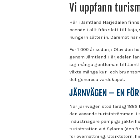
Vi uppfann turis
Här i Jämtland Härjedalen finns
boende i allt från slott till k
hungern sätter in. Däremot har 
För 1 000 år sedan, i Olav den h
genom Jämtland Härjedalen längs
sig många gentlemän till Jämtla
växte många kur– och brunnsorte
det generösa värdskapet.
JÄRNVÄGEN – EN FÖ
När järnvägen stod färdig 1882 
den växande turistströmmen. I s
industriägare pampiga jaktvillor
turiststation vid Sylarna (den f
för övernattning. Utsiktstorn, 