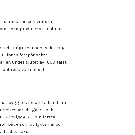
 på sommaren och vintern,
 samt lokalproducerad mat när
ism i de pilgrimer som sökte sig
 I Linnés fotspår sökte
rier. Under slutet av 1800-talet
 det rena vattnet och
onat byggdes för att ta hand om
skeintresserade gods– och
1897 invigde STF sin första
 roll både som utflyktsmål och
kattades också.