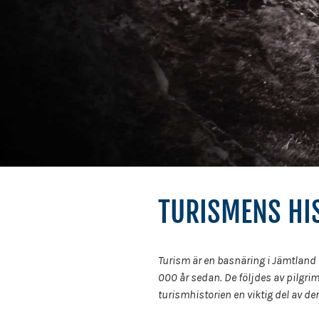
TURISMENS HI
Turism är en basnäring i Jämtland H
000 år sedan. De följdes av pilgrim
turismhistorien en viktig del av de