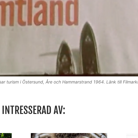
isar turism i Östersund, Åre och Hammarstrand 1964. Länk till Filmark
 INTRESSERAD AV: