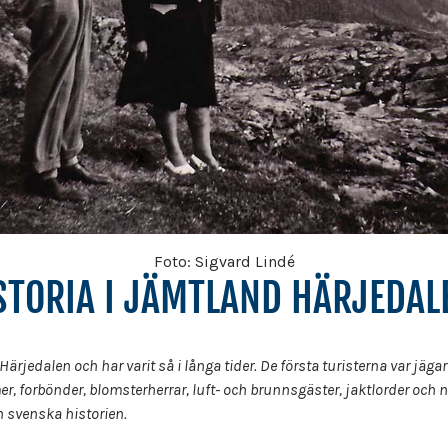
Foto: Sigvard Lindé
STORIA I JÄMTLAND HÄRJEDAL
ärjedalen och har varit så i långa tider. De första turisterna var jäga
er, forbönder, blomsterherrar, luft- och brunnsgäster, jaktlorder och 
n svenska historien.