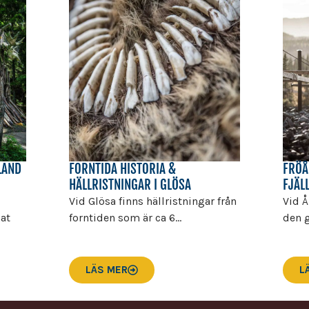
LAND
FORNTIDA HISTORIA &
FRÖÅ
HÄLLRISTNINGAR I GLÖSA
FJÄL
Vid Glösa finns hällristningar från
Vid Å
mat
forntiden som är ca 6...
den g
LÄS MER
L