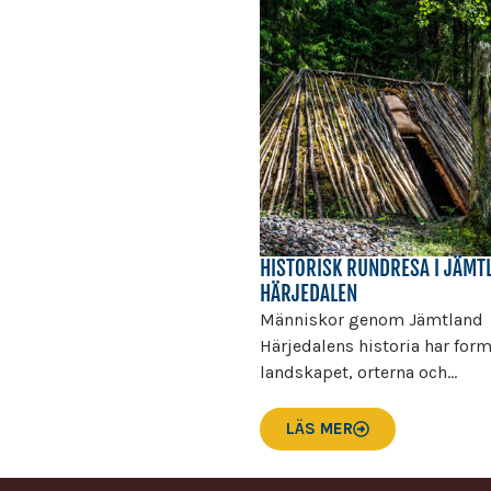
HISTORISK RUNDRESA I JÄMT
HÄRJEDALEN
Människor genom Jämtland
Härjedalens historia har for
landskapet, orterna och...
LÄS MER