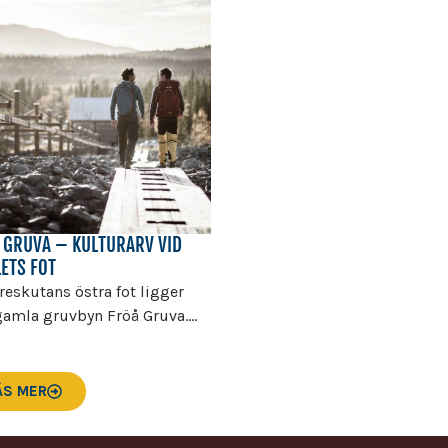
 GRUVA – KULTURARV VID
LETS FOT
reskutans östra fot ligger
amla gruvbyn Fröå Gruva....
ÄS MER