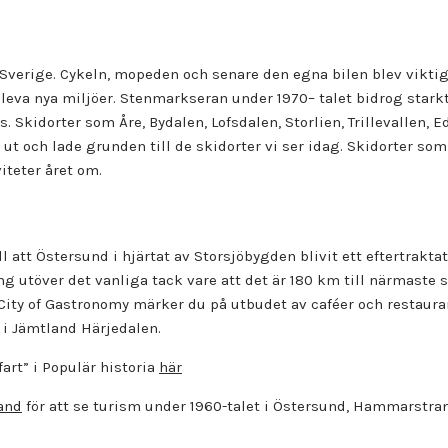
Sverige. Cykeln, mopeden och senare den egna bilen blev vikt
leva nya miljöer. Stenmarkseran under 1970– talet bidrog starkt 
. Skidorter som Åre, Bydalen, Lofsdalen, Storlien, Trillevallen,
ut och lade grunden till de skidorter vi ser idag. Skidorter som
iteter året om.
 att Östersund i hjärtat av Storsjöbygden blivit ett eftertraktat
ng utöver det vanliga tack vare att det är 180 km till närmaste
 City of Gastronomy märker du på utbudet av caféer och restaura
 i Jämtland Härjedalen.
fart” i Populär historia
här
land
för att se turism under 1960-talet i Östersund, Hammarstran